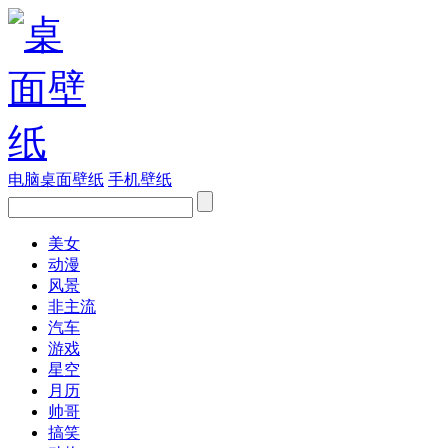
电脑桌面壁纸
手机壁纸
美女
动漫
风景
非主流
汽车
游戏
星空
月历
帅哥
搞笑