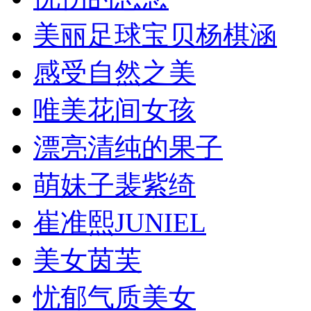
美丽足球宝贝杨棋涵
感受自然之美
唯美花间女孩
漂亮清纯的果子
萌妹子裴紫绮
崔准熙JUNIEL
美女茵芙
忧郁气质美女