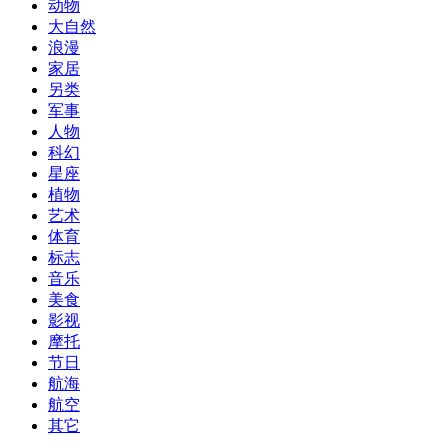
动物
大自然
浪漫
家居
另类
军事
人物
科幻
星座
植物
艺术
体育
标志
音乐
美食
影视
摩托
节日
航海
航空
其它