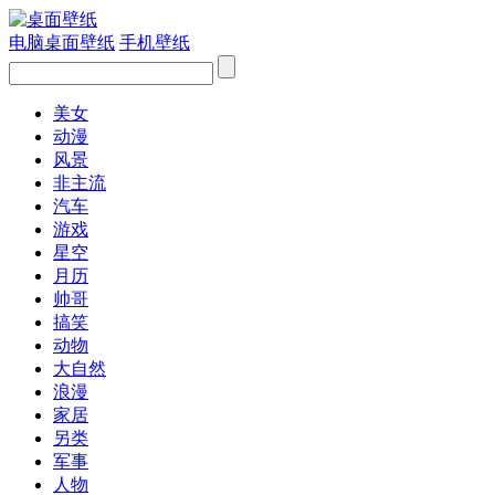
电脑桌面壁纸
手机壁纸
美女
动漫
风景
非主流
汽车
游戏
星空
月历
帅哥
搞笑
动物
大自然
浪漫
家居
另类
军事
人物