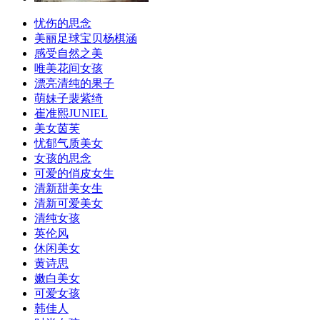
忧伤的思念
美丽足球宝贝杨棋涵
感受自然之美
唯美花间女孩
漂亮清纯的果子
萌妹子裴紫绮
崔准熙JUNIEL
美女茵芙
忧郁气质美女
女孩的思念
可爱的俏皮女生
清新甜美女生
清新可爱美女
清纯女孩
英伦风
休闲美女
黄诗思
嫩白美女
可爱女孩
韩佳人