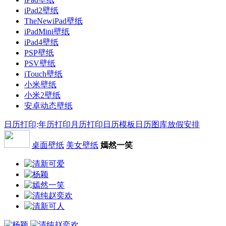
iPad2壁纸
TheNewiPad壁纸
iPadMini壁纸
iPad4壁纸
PSP壁纸
PSV壁纸
iTouch壁纸
小米壁纸
小米2壁纸
安卓动态壁纸
日历打印
:
年历打印
月历打印
日历模板
日历图库
放假安排
桌面壁纸
美女壁纸
嫣然一笑