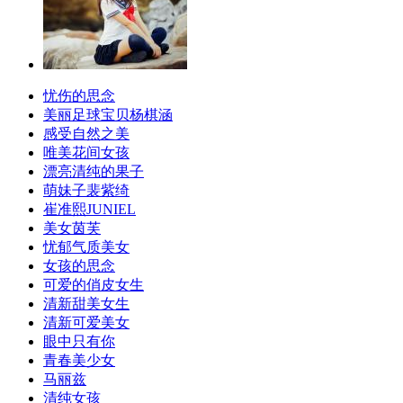
忧伤的思念
美丽足球宝贝杨棋涵
感受自然之美
唯美花间女孩
漂亮清纯的果子
萌妹子裴紫绮
崔准熙JUNIEL
美女茵芙
忧郁气质美女
女孩的思念
可爱的俏皮女生
清新甜美女生
清新可爱美女
眼中只有你
青春美少女
马丽兹
清纯女孩