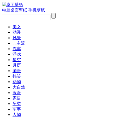
电脑桌面壁纸
手机壁纸
美女
动漫
风景
非主流
汽车
游戏
星空
月历
帅哥
搞笑
动物
大自然
浪漫
家居
另类
军事
人物