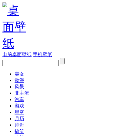
电脑桌面壁纸
手机壁纸
美女
动漫
风景
非主流
汽车
游戏
星空
月历
帅哥
搞笑