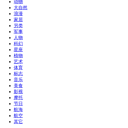
动物
大自然
浪漫
家居
另类
军事
人物
科幻
星座
植物
艺术
体育
标志
音乐
美食
影视
摩托
节日
航海
航空
其它