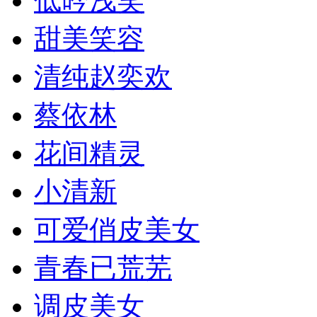
低吟浅笑
甜美笑容
清纯赵奕欢
蔡依林
花间精灵
小清新
可爱俏皮美女
青春已荒芜
调皮美女