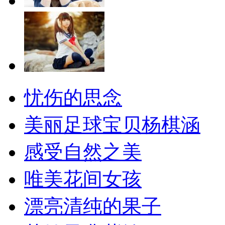
忧伤的思念
美丽足球宝贝杨棋涵
感受自然之美
唯美花间女孩
漂亮清纯的果子