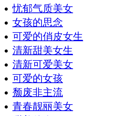
忧郁气质美女
女孩的思念
可爱的俏皮女生
清新甜美女生
清新可爱美女
可爱的女孩
颓废非主流
青春靓丽美女