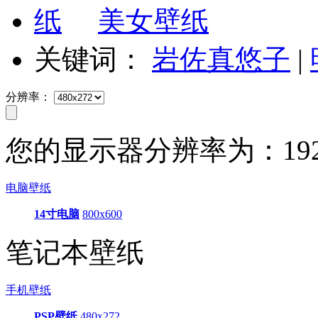
美女壁纸
关键词：
岩佐真悠子
|
分辨率：
您的显示器分辨率为：
19
电脑壁纸
14寸电脑
800x600
笔记本壁纸
手机壁纸
PSP壁纸
480x272