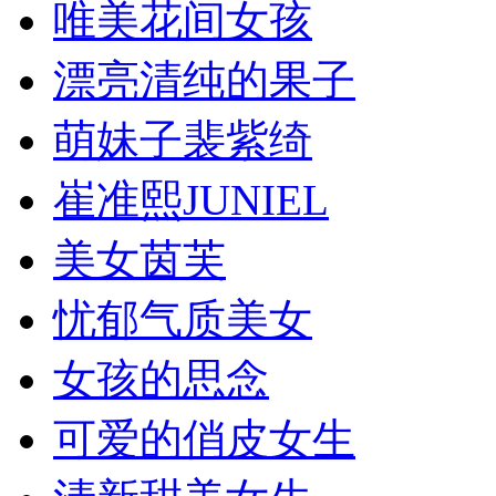
唯美花间女孩
漂亮清纯的果子
萌妹子裴紫绮
崔准熙JUNIEL
美女茵芙
忧郁气质美女
女孩的思念
可爱的俏皮女生