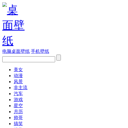
电脑桌面壁纸
手机壁纸
美女
动漫
风景
非主流
汽车
游戏
星空
月历
帅哥
搞笑