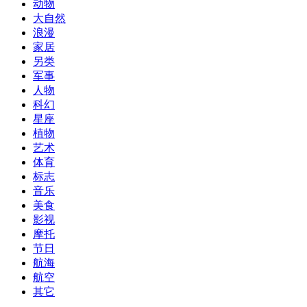
动物
大自然
浪漫
家居
另类
军事
人物
科幻
星座
植物
艺术
体育
标志
音乐
美食
影视
摩托
节日
航海
航空
其它