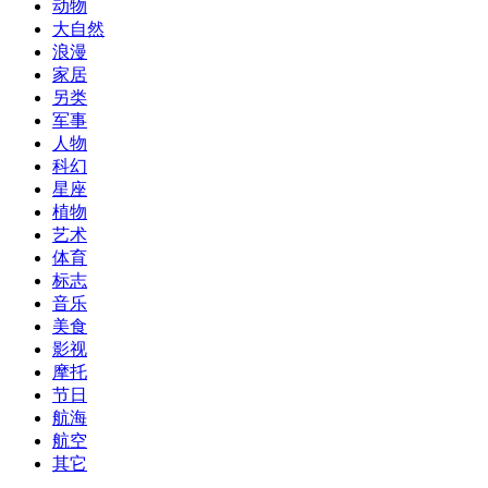
动物
大自然
浪漫
家居
另类
军事
人物
科幻
星座
植物
艺术
体育
标志
音乐
美食
影视
摩托
节日
航海
航空
其它