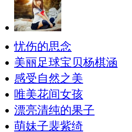
忧伤的思念
美丽足球宝贝杨棋涵
感受自然之美
唯美花间女孩
漂亮清纯的果子
萌妹子裴紫绮