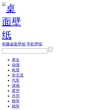
电脑桌面壁纸
手机壁纸
美女
动漫
风景
非主流
汽车
游戏
星空
月历
帅哥
搞笑