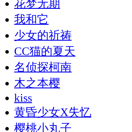
花梦无期
我和它
少女的祈祷
CC猫的夏天
名侦探柯南
木之本樱
kiss
黄昏少女X失忆
樱桃小丸子