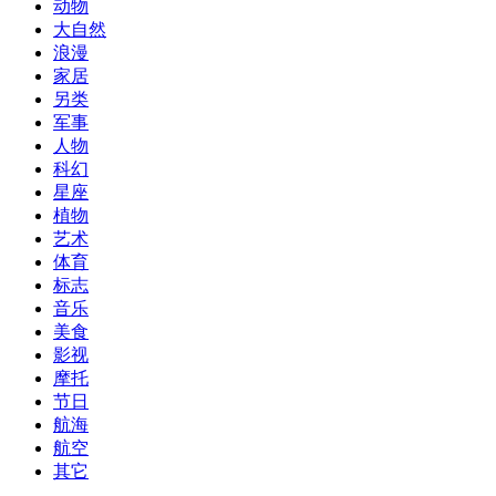
动物
大自然
浪漫
家居
另类
军事
人物
科幻
星座
植物
艺术
体育
标志
音乐
美食
影视
摩托
节日
航海
航空
其它