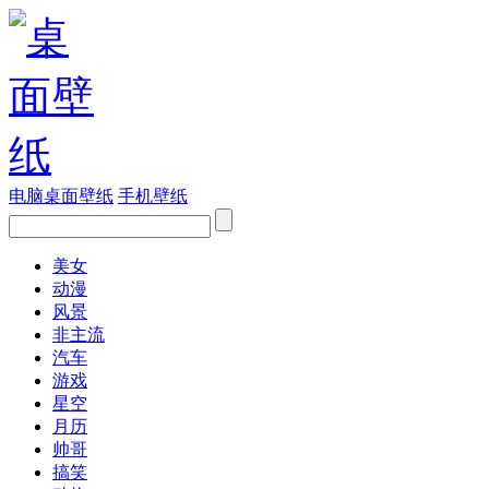
电脑桌面壁纸
手机壁纸
美女
动漫
风景
非主流
汽车
游戏
星空
月历
帅哥
搞笑