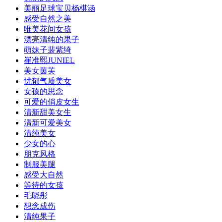
美丽足球宝贝杨棋涵
感受自然之美
唯美花间女孩
漂亮清纯的果子
萌妹子裴紫绮
崔准熙JUNIEL
美女茵芙
忧郁气质美女
女孩的思念
可爱的俏皮女生
清新甜美女生
清新可爱美女
清纯美女
少女的心
朋克风格
制服美腿
感受大自然
等待的女孩
毛晓彤
想念成伤
清纯果子