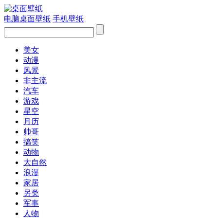
电脑桌面壁纸
手机壁纸
美女
动漫
风景
非主流
汽车
游戏
星空
月历
帅哥
搞笑
动物
大自然
浪漫
家居
另类
军事
人物