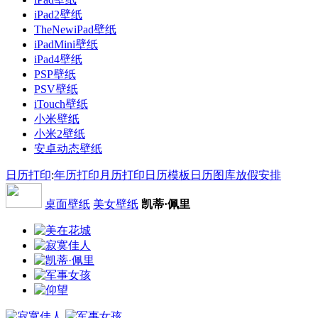
iPad2壁纸
TheNewiPad壁纸
iPadMini壁纸
iPad4壁纸
PSP壁纸
PSV壁纸
iTouch壁纸
小米壁纸
小米2壁纸
安卓动态壁纸
日历打印
:
年历打印
月历打印
日历模板
日历图库
放假安排
桌面壁纸
美女壁纸
凯蒂·佩里