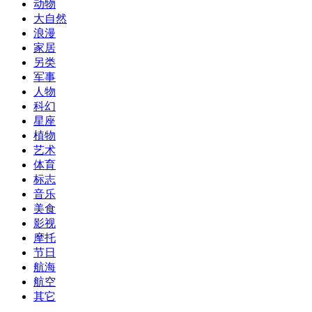
动物
大自然
浪漫
家居
另类
军事
人物
科幻
星座
植物
艺术
体育
标志
音乐
美食
影视
摩托
节日
航海
航空
其它