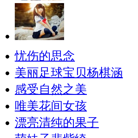
忧伤的思念
美丽足球宝贝杨棋涵
感受自然之美
唯美花间女孩
漂亮清纯的果子