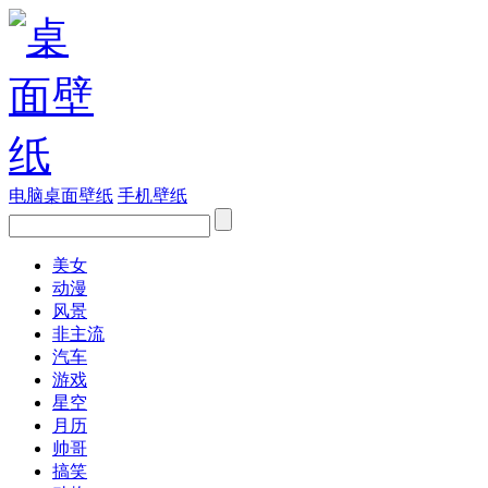
电脑桌面壁纸
手机壁纸
美女
动漫
风景
非主流
汽车
游戏
星空
月历
帅哥
搞笑