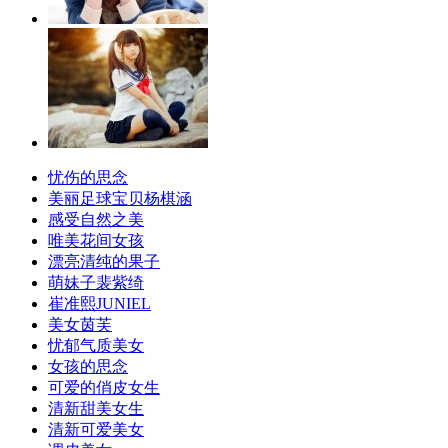
忧伤的思念
美丽足球宝贝杨棋涵
感受自然之美
唯美花间女孩
漂亮清纯的果子
萌妹子裴紫绮
崔准熙JUNIEL
美女茵芙
忧郁气质美女
女孩的思念
可爱的俏皮女生
清新甜美女生
清新可爱美女