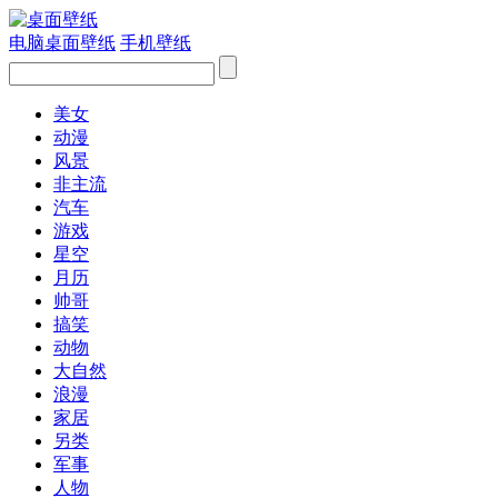
电脑桌面壁纸
手机壁纸
美女
动漫
风景
非主流
汽车
游戏
星空
月历
帅哥
搞笑
动物
大自然
浪漫
家居
另类
军事
人物