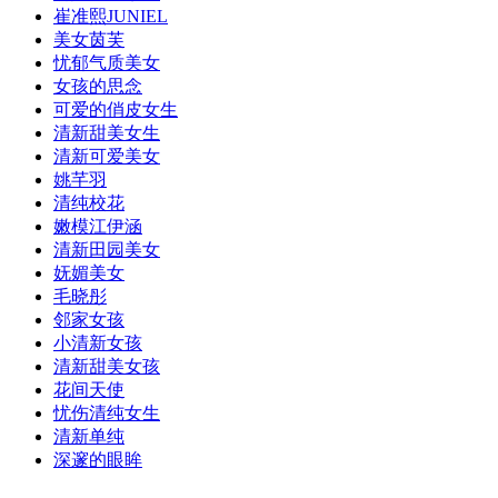
崔准熙JUNIEL
美女茵芙
忧郁气质美女
女孩的思念
可爱的俏皮女生
清新甜美女生
清新可爱美女
姚芊羽
清纯校花
嫩模江伊涵
清新田园美女
妩媚美女
毛晓彤
邻家女孩
小清新女孩
清新甜美女孩
花间天使
忧伤清纯女生
清新单纯
深邃的眼眸