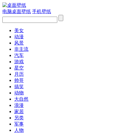
电脑桌面壁纸
手机壁纸
美女
动漫
风景
非主流
汽车
游戏
星空
月历
帅哥
搞笑
动物
大自然
浪漫
家居
另类
军事
人物