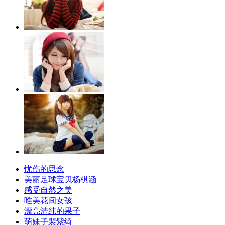
忧伤的思念
美丽足球宝贝杨棋涵
感受自然之美
唯美花间女孩
漂亮清纯的果子
萌妹子裴紫绮