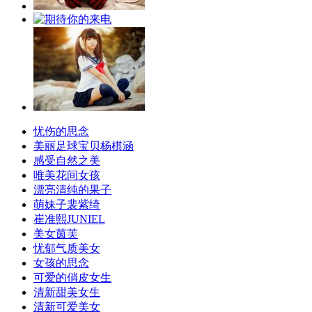
忧伤的思念
美丽足球宝贝杨棋涵
感受自然之美
唯美花间女孩
漂亮清纯的果子
萌妹子裴紫绮
崔准熙JUNIEL
美女茵芙
忧郁气质美女
女孩的思念
可爱的俏皮女生
清新甜美女生
清新可爱美女