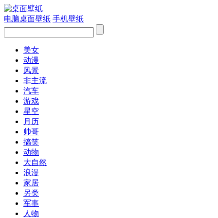
电脑桌面壁纸
手机壁纸
美女
动漫
风景
非主流
汽车
游戏
星空
月历
帅哥
搞笑
动物
大自然
浪漫
家居
另类
军事
人物