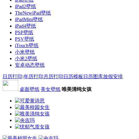
iPad2壁纸
TheNewiPad壁纸
iPadMini壁纸
iPad4壁纸
PSP壁纸
PSV壁纸
iTouch壁纸
小米壁纸
小米2壁纸
安卓动态壁纸
日历打印
:
年历打印
月历打印
日历模板
日历图库
放假安排
桌面壁纸
美女壁纸
唯美清纯女孩