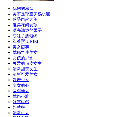
忧伤的思念
美丽足球宝贝杨棋涵
感受自然之美
唯美花间女孩
漂亮清纯的果子
萌妹子裴紫绮
崔准熙JUNIEL
美女茵芙
忧郁气质美女
女孩的思念
可爱的俏皮女生
清新甜美女生
清新可爱美女
娇羞少女
少女的心
寂寞佳人
忧伤小雅
浅笑嫣然
陈慧琳
清新可人