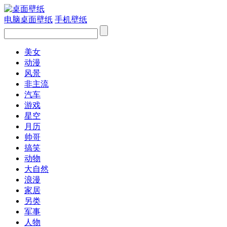
电脑桌面壁纸
手机壁纸
美女
动漫
风景
非主流
汽车
游戏
星空
月历
帅哥
搞笑
动物
大自然
浪漫
家居
另类
军事
人物